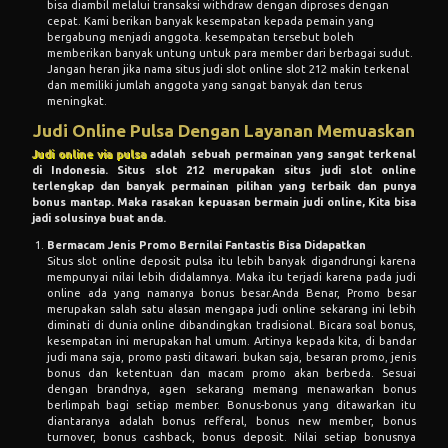
bisa diambil melalui transaksi withdraw dengan diproses dengan
cepat. Kami berikan banyak kesempatan kepada pemain yang
bergabung menjadi anggota. kesempatan tersebut boleh
memberikan banyak untung untuk para member dari berbagai sudut.
Jangan heran jika nama situs judi slot online slot 212 makin terkenal
dan memiliki jumlah anggota yang sangat banyak dan terus
meningkat.
Judi Online Pulsa Dengan Layanan Memuaskan
Judi online via pulsa
adalah sebuah permainan yang sangat terkenal
di Indonesia. Situs slot 212 merupakan situs judi slot online
terlengkap dan banyak permainan pilihan yang terbaik dan punya
bonus mantap. Maka rasakan kepuasan bermain judi online, Kita bisa
jadi solusinya buat anda.
Bermacam Jenis Promo Bernilai Fantastis Bisa Didapatkan
Situs slot online deposit pulsa itu lebih banyak digandrungi karena
mempunyai nilai lebih didalamnya. Maka itu terjadi karena pada judi
online ada yang namanya bonus besar.Anda Benar, Promo besar
merupakan salah satu alasan mengapa judi online sekarang ini lebih
diminati di dunia online dibandingkan tradisional. Bicara soal bonus,
kesempatan ini merupakan hal umum. Artinya kepada kita, di bandar
judi mana saja, promo pasti ditawari. bukan saja, besaran promo, jenis
bonus dan ketentuan dan macam promo akan berbeda. Sesuai
dengan brandnya, agen sekarang memang menawarkan bonus
berlimpah bagi setiap member. Bonus-bonus yang ditawarkan itu
diantaranya adalah bonus refferal, bonus new member, bonus
turnover, bonus cashback, bonus deposit. Nilai setiap bonusnya