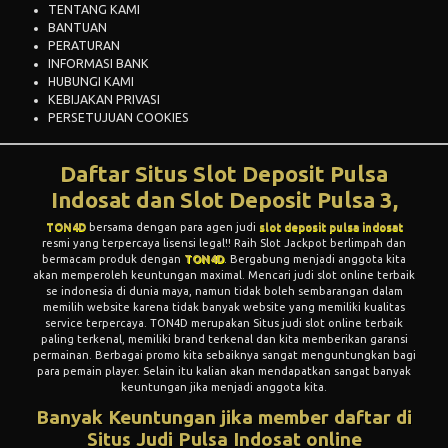
TENTANG KAMI
BANTUAN
PERATURAN
INFORMASI BANK
HUBUNGI KAMI
KEBIJAKAN PRIVASI
PERSETUJUAN COOKIES
Daftar Situs Slot Deposit Pulsa
Indosat dan Slot Deposit Pulsa 3,
TON4D
bersama dengan para agen judi
slot deposit pulsa indosat
resmi yang terpercaya lisensi legal!! Raih Slot Jackpot berlimpah dan
bermacam produk dengan
TON4D
. Bergabung menjadi anggota kita
akan memperoleh keuntungan maximal. Mencari judi slot online terbaik
se indonesia di dunia maya, namun tidak boleh sembarangan dalam
memilih website karena tidak banyak website yang memiliki kualitas
service terpercaya. TON4D merupakan Situs judi slot online terbaik
paling terkenal, memiliki brand terkenal dan kita memberikan garansi
permainan. Berbagai promo kita sebaiknya sangat menguntungkan bagi
para pemain player. Selain itu kalian akan mendapatkan sangat banyak
keuntungan jika menjadi anggota kita.
Banyak Keuntungan jika member daftar di
Situs Judi Pulsa Indosat online