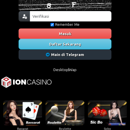
Remember Me
Masuk
Daftar Sekarang
Main di Telegram
Desktop
Wap
Baccarat
Roulette
Sicbo