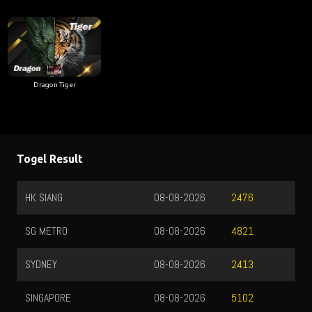
Dragon Tiger
Togel Result
08-08-2026
SYDNEY LOTTO
2476
08-08-2026
4821
08-08-2026
2413
08-08-2026
5102