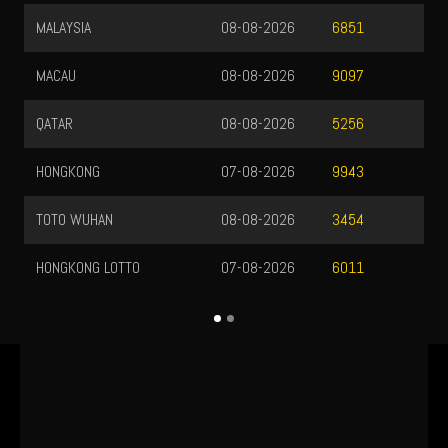
08-08-2026
6851
08-08-2026
9097
08-08-2026
5256
07-08-2026
9943
AN
08-08-2026
3454
LOTTO
07-08-2026
6011