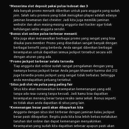
*
Menerima slot deposit pakai pulsa Indosat dan 3
Ada banyak promo menarik diberikan untuk para anggota yang sudah
join. Salah satu promosi yang tidak merugikan player adalah adanya
jaminan keamanan dari cheater. Jadi kita juga memiliki jaminan
website dan akun masing-masing anggota dari hacker agar tidak
kehilangan saldo anggota sendiri.
*
Bonus slot online pulsa terbesar menanti
Kita juga akan menawarkan berbagai promo yang sangat yang bisa
disukai para member. Promo yang disediakan sangat banyak dengan
berbagai benefit yang berbeda. Anda sangat diberikan berbagai
kesempatan untuk dapatkan semua jackpot tersebut secara adil
dengan aturan yang ada.
*
Promo jackpot terbesar selalu tersedia
Tiap anggota slot online sudah sangat pengalaman dengan yang
namanya bonus jackpot besar. Anda jangan khawatir karena slot 212
juga tersedia promo jackpot yang sangat tidak terbatas. Sehingga
anda mendapatkan peluang tersebut.
*
Situs judi slot via pulsa yang paling fair
Situs kita akan menawarkan kesempatan kemenangan yang adil
tanpa ada rasa curang tanpa kecuali. Jadi kamu bisa dapatkan
kesempatan menang besar tanpa resiko sama sekali. Bonus seperti
ini tidak akan anda dapatkan di situs yang lain.
*
Kemenangan besar pasti akan dibayarkan kita
Anggota dengan situs slot terbesar dengan jaminan kalau jackpot
besar pasti dibayarkan. Begitu pula kita bisa lebih bebas melakukan
taruhan slot online dan dapat kemenangan menyakinkan.
Kesempatan yang sudah kita dapatkan sebesar apapun pasti akan