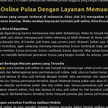
ang bergabung menjadi anggota. kesempatan tersebut boleh memberikan ba
 online slot 212 makin terkenal dan memiliki jumlah anggota yang sangat banya
i Online Pulsa Dengan Layanan Memua
nan yang sangat terkenal di Indonesia. Situs slot 212 merupakan sit
onus mantap. Maka rasakan kepuasan bermain judi online, Kita bisa ja
s Bisa Didapatkan
anyak digandrungi karena mempunyai nilai lebih didalamnya. Maka itu terjadi
ah satu alasan mengapa judi online sekarang ini lebih diminati di dunia onli
 kepada kita, di bandar judi mana saja, promo pasti ditawari. bukan saja,
 brandnya, agen sekarang memang menawarkan bonus berlimpah bagi seti
w member, bonus turnover, bonus cashback, bonus deposit. Nilai setiap bonus
ine ini memiliki ketentuan pencairan bonus yang begitu mudah. Itu artinya,
ari Berbagai Macam games yang Tersedia
acor
, para bandar judi online ini, ada banyak hal lainnya juga selain promo
lah dari keberagaman jenis permainan judi online. Jadi, situs ini bukan hany
udi lainnya di situs judi terbaik dengan mudah. Ada permainan slot seper
line ion. Semua permainan tersebut dapat dinikmati hanya pakai satu akun id 
kan sekedar permainan poker dan slot online saja. Semua permainan judi yan
un seperti admin, bot dan lainnya di situs judi online ini. Hal tersebut suda
h pagcor. Berbekal lisensi tersebut tentu menjadi jaminan jika semua permaina
an sentuhan Fasilitas Aplikasi Mobile