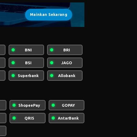
Mainkan Sekarang
BNI
BRI
BSI
JAGO
Superbank
Allobank
ShopeePay
GOPAY
QRIS
AntarBank