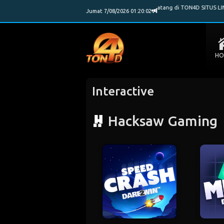
Selamat Datang di TON4D SITUS LINK SLO
Jumat 7/08/2026 01:20:03
HO
Interactive
Hacksaw Gaming