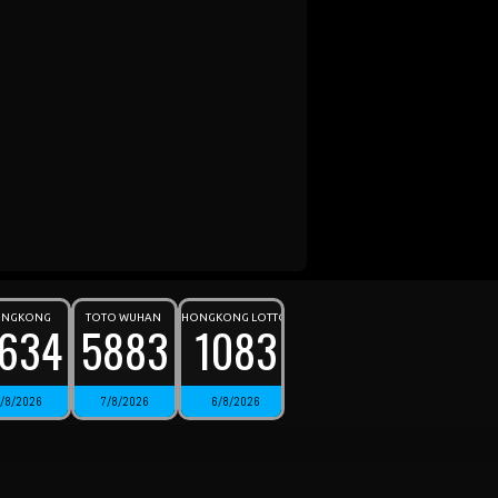
ONGKONG
TOTO WUHAN
HONGKONG LOTTO
634
5883
1083
/8/2026
7/8/2026
6/8/2026