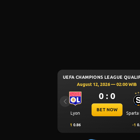
E-FOOTBALL F24 ELITE CLUB FRI
August 7, 2026 — 08:00 WIB
3 : 0
Previous
BET NOW
e-Barcelona
e-Feye
0.75
0.42
-0.75