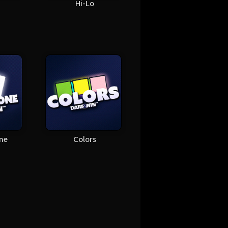
Hi-Lo
ne
Colors