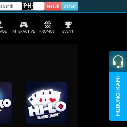
 Datang di TON4D SITUS LINK SLOT GACOR HARI INI PELAYANAN 24JAM MUDAH DAN 
Masuk
Daftar
ADE
INTERACTIVE
PROMOSI
EVENT