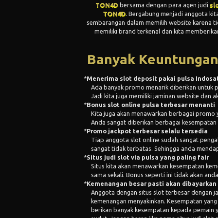
TON4D
bersama dengan para agen judi
sl
TON4D
. Bergabung menjadi anggota kit
sembarangan dalam memilih website karena tida
memiliki brand terkenal dan kita memberika
Banyak Keuntungan j
*
Menerima slot deposit pakai pulsa Indosa
Ada banyak promo menarik diberikan untuk pa
Jadi kita juga memiliki jaminan website dan 
*
Bonus slot online pulsa terbesar menanti
Kita juga akan menawarkan berbagai promo y
Anda sangat diberikan berbagai kesempatan 
*
Promo jackpot terbesar selalu tersedia
Tiap anggota slot online sudah sangat penga
sangat tidak terbatas. Sehingga anda menda
*
Situs judi slot via pulsa yang paling fair
Situs kita akan menawarkan kesempatan keme
sama sekali. Bonus seperti ini tidak akan anda
*
Kemenangan besar pasti akan dibayarkan 
Anggota dengan situs slot terbesar dengan ja
kemenangan menyakinkan. Kesempatan yang su