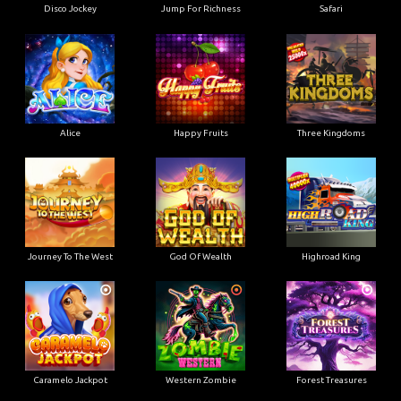
Disco Jockey
Jump For Richness
Safari
Alice
Happy Fruits
Three Kingdoms
Journey To The West
God Of Wealth
Highroad King
Caramelo Jackpot
Western Zombie
Forest Treasures