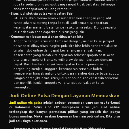
juga tersedia promo jackpot yang sangat tidak terbatas. Sehingga
anda mendapatkan peluang tersebut.
*
Situs judi slot via pulsa yang paling fair
Situs kita akan menawarkan kesempatan kemenangan yang adil
tanpa ada rasa curang tanpa kecuali. Jadi kamu bisa dapatkan
kesempatan menang besar tanpa resiko sama sekali. Bonus seperti
ini tidak akan anda dapatkan di situs yang lain.
*
Kemenangan besar pasti akan dibayarkan kita
Anggota dengan situs slot terbesar dengan jaminan kalau jackpot
besar pasti dibayarkan. Begitu pula kita bisa lebih bebas melakukan
taruhan slot online dan dapat kemenangan menyakinkan.
Kesempatan yang sudah kita dapatkan sebesar apapun pasti akan
bisa diambil melalui transaksi withdraw dengan diproses dengan
cepat. Kami berikan banyak kesempatan kepada pemain yang
bergabung menjadi anggota. kesempatan tersebut boleh
memberikan banyak untung untuk para member dari berbagai sudut.
Jangan heran jika nama situs judi slot online slot 212 makin terkenal
dan memiliki jumlah anggota yang sangat banyak dan terus
meningkat.
Judi Online Pulsa Dengan Layanan Memuaskan
Judi online via pulsa
adalah sebuah permainan yang sangat terkenal
di Indonesia. Situs slot 212 merupakan situs judi slot online
terlengkap dan banyak permainan pilihan yang terbaik dan punya
bonus mantap. Maka rasakan kepuasan bermain judi online, Kita bisa
jadi solusinya buat anda.
Bermacam Jenis Promo Bernilai Fantastis Bisa Didapatkan