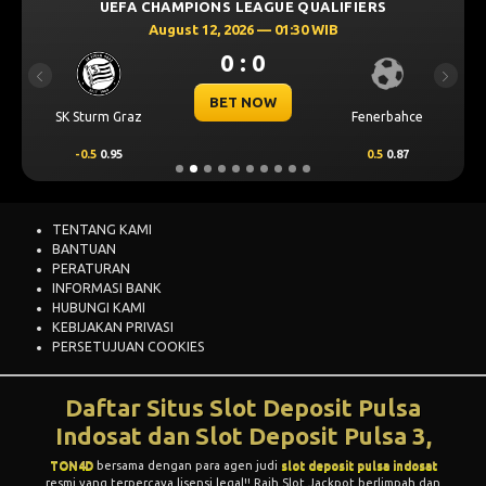
UEFA CHAMPIONS LEAGUE QUALIFIERS
August 12, 2026 — 01:30 WIB
0 : 0
Previous
Next
BET NOW
SK Sturm Graz
Fenerbahce
-0.5
0.95
0.5
0.87
TENTANG KAMI
BANTUAN
PERATURAN
INFORMASI BANK
HUBUNGI KAMI
KEBIJAKAN PRIVASI
PERSETUJUAN COOKIES
Daftar Situs Slot Deposit Pulsa
Indosat dan Slot Deposit Pulsa 3,
TON4D
bersama dengan para agen judi
slot deposit pulsa indosat
resmi yang terpercaya lisensi legal!! Raih Slot Jackpot berlimpah dan