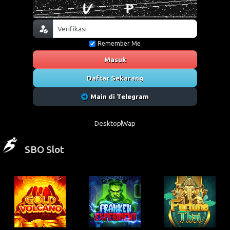
Remember Me
Masuk
Daftar Sekarang
Main di Telegram
Desktop
Wap
SBO Slot