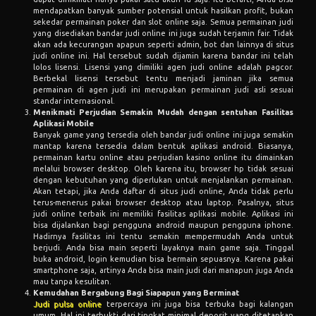
mendapatkan banyak sumber potensial untuk hasilkan profit, bukan
sekedar permainan poker dan slot online saja. Semua permainan judi
yang disediakan bandar judi online ini juga sudah terjamin fair. Tidak
akan ada kecurangan apapun seperti admin, bot dan lainnya di situs
judi online ini. Hal tersebut sudah dijamin karena bandar ini telah
lolos lisensi. Lisensi yang dimiliki agen judi online adalah pagcor.
Berbekal lisensi tersebut tentu menjadi jaminan jika semua
permainan di agen judi ini merupakan permainan judi asli sesuai
standar internasional.
Menikmati Perjudian Semakin Mudah dengan sentuhan Fasilitas
Aplikasi Mobile
Banyak game yang tersedia oleh bandar judi online ini juga semakin
mantap karena tersedia dalam bentuk aplikasi android. Biasanya,
permainan kartu online atau perjudian kasino online itu dimainkan
melalui browser desktop. Oleh karena itu, browser hp tidak sesuai
dengan kebutuhan yang diperlukan untuk menjalankan permainan.
Akan tetapi, jika Anda daftar di situs judi online, Anda tidak perlu
terus-menerus pakai browser desktop atau laptop. Pasalnya, situs
judi online terbaik ini memiliki fasilitas aplikasi mobile. Aplikasi ini
bisa dijalankan bagi pengguna android maupun pengguna iphone.
Hadirnya fasilitas ini tentu semakin mempermudah Anda untuk
berjudi. Anda bisa main seperti layaknya main game saja. Tinggal
buka android, login kemudian bisa bermain sepuasnya. Karena pakai
smartphone saja, artinya Anda bisa main judi dari manapun juga Anda
mau tanpa kesulitan.
Kemudahan Bergabung Bagi Siapapun yang Berminat
Judi pulsa online
terpercaya ini juga bisa terbuka bagi kalangan
umum. Hal ini terbukti dari tingkat minimal deposit yang ditetapkan