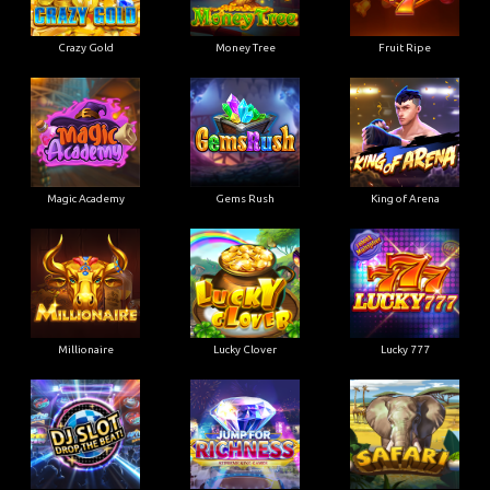
Crazy Gold
Money Tree
Fruit Ripe
Magic Academy
Gems Rush
King of Arena
Millionaire
Lucky Clover
Lucky 777