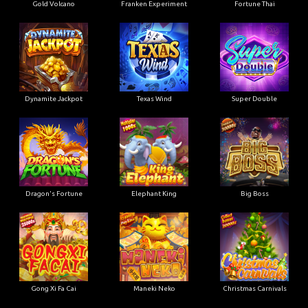
Gold Volcano
Franken Experiment
Fortune Thai
Dynamite Jackpot
Texas Wind
Super Double
Dragon's Fortune
Elephant King
Big Boss
Gong Xi Fa Cai
Maneki Neko
Christmas Carnivals