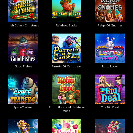
Irish Coins - Christmas
Rainbow Stacks
Reign Of Gnomes
Good Fishes
Parrots Of Caribbean
Lotto Lucky
Space Traders
Robin Hood and his Merry
The Big Deal
Wins