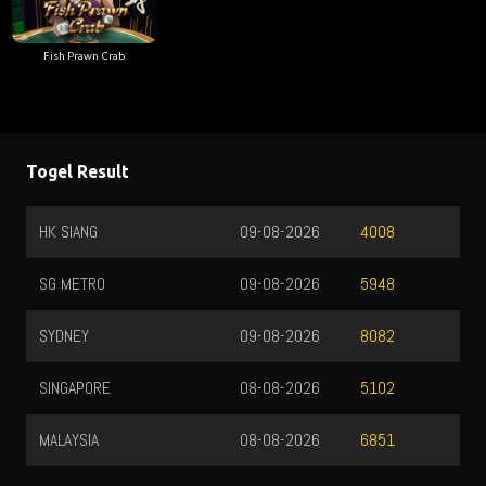
Fish Prawn Crab
Togel Result
09-08-2026
SYDNEY LOTTO
0
4008
09-08-2026
5948
09-08-2026
8082
08-08-2026
5102
08-08-2026
6851