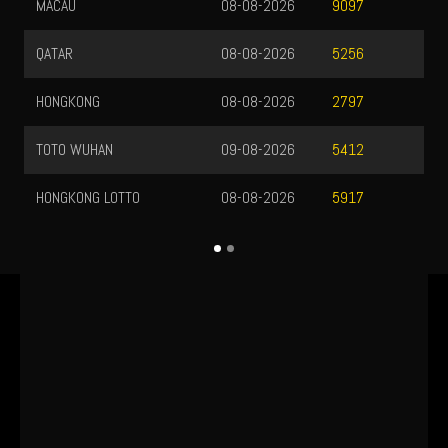
08-08-2026
9097
08-08-2026
5256
08-08-2026
2797
09-08-2026
5412
08-08-2026
5917