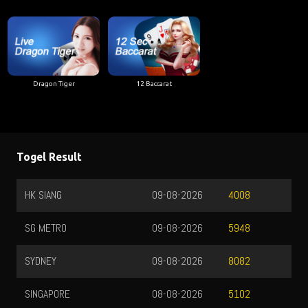
Dragon Tiger
12 Baccarat
Togel Result
G
09-08-2026
SYDNEY LOTTO
4008
RO
09-08-2026
5948
09-08-2026
8082
RE
08-08-2026
5102