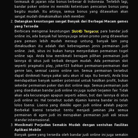
termasuk di jajaran nilai bonus terbesar di Indonesia. Terlebih lagi,
bandar poker online ini memiliki ketentuan pencairan bonus yang
begitu mudah. Itu artinya, semua bonus yang ditawarkan akan
sangat mudah dimaksimalkan oleh member.
Datangkan keuntungan sangat Banyak dari Berbagai Macam games
yang Tersedia
Berbicara mengenai keuntungan
Slot4D Tergacor
, para bandar judi
online ini, ada banyak hal lainnya juga selain promo yang ditawarkan
para pemain lebih mudah meraup untung. banyak lain yang
dimaksudkan itu adalah dari keberagaman jenis permainan judi
online. Jadi, situs ini bukan hanya menyediakan permainan togel
online saja. Anda bisa menikmati beragam pilihan permainan judi
lainnya di situs judi terbaik dengan mudah. Ada permainan slot
seperti pragmatic play, joker123 bahkan permainan-permainan dari
genre lain, semisal casino online ion. Semua permainan tersebut
dapat dinikmati hanya pakai satu akun id saja. Itu berarti, Anda bisa
mendapatkan banyak sumber potensial untuk hasilkan profit, bukan
sekedar permainan poker dan slot online saja. Semua permainan judi
yang disediakan bandar judi online ini juga sudah terjamin fair. Tidak
akan ada kecurangan apapun seperti admin, bot dan lainnya di situs
judi online ini. Hal tersebut sudah dijamin karena bandar ini telah
lolos lisensi. Lisensi yang dimiliki agen judi online adalah pagcor.
Berbekal lisensi tersebut tentu menjadi jaminan jika semua
permainan di agen judi ini merupakan permainan judi asli sesuai
standar internasional.
Menikmati Perjudian Semakin Mudah dengan sentuhan Fasilitas
Aplikasi Mobile
Banyak game yang tersedia oleh bandar judi online ini juga semakin