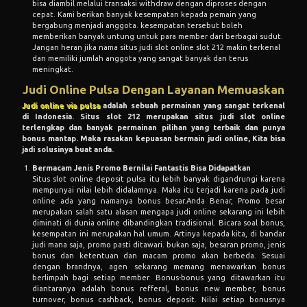
bisa diambil melalui transaksi withdraw dengan diproses dengan
cepat. Kami berikan banyak kesempatan kepada pemain yang
bergabung menjadi anggota. kesempatan tersebut boleh
memberikan banyak untung untuk para member dari berbagai sudut.
Jangan heran jika nama situs judi slot online slot 212 makin terkenal
dan memiliki jumlah anggota yang sangat banyak dan terus
meningkat.
Judi Online Pulsa Dengan Layanan Memuaskan
Judi online via pulsa
adalah sebuah permainan yang sangat terkenal
di Indonesia. Situs slot 212 merupakan situs judi slot online
terlengkap dan banyak permainan pilihan yang terbaik dan punya
bonus mantap. Maka rasakan kepuasan bermain judi online, Kita bisa
jadi solusinya buat anda.
Bermacam Jenis Promo Bernilai Fantastis Bisa Didapatkan
Situs slot online deposit pulsa itu lebih banyak digandrungi karena
mempunyai nilai lebih didalamnya. Maka itu terjadi karena pada judi
online ada yang namanya bonus besar.Anda Benar, Promo besar
merupakan salah satu alasan mengapa judi online sekarang ini lebih
diminati di dunia online dibandingkan tradisional. Bicara soal bonus,
kesempatan ini merupakan hal umum. Artinya kepada kita, di bandar
judi mana saja, promo pasti ditawari. bukan saja, besaran promo, jenis
bonus dan ketentuan dan macam promo akan berbeda. Sesuai
dengan brandnya, agen sekarang memang menawarkan bonus
berlimpah bagi setiap member. Bonus-bonus yang ditawarkan itu
diantaranya adalah bonus refferal, bonus new member, bonus
turnover, bonus cashback, bonus deposit. Nilai setiap bonusnya