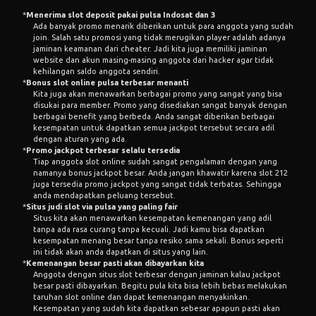
*
Menerima slot deposit pakai pulsa Indosat dan 3
Ada banyak promo menarik diberikan untuk para anggota yang sudah
join. Salah satu promosi yang tidak merugikan player adalah adanya
jaminan keamanan dari cheater. Jadi kita juga memiliki jaminan
website dan akun masing-masing anggota dari hacker agar tidak
kehilangan saldo anggota sendiri.
*
Bonus slot online pulsa terbesar menanti
Kita juga akan menawarkan berbagai promo yang sangat yang bisa
disukai para member. Promo yang disediakan sangat banyak dengan
berbagai benefit yang berbeda. Anda sangat diberikan berbagai
kesempatan untuk dapatkan semua jackpot tersebut secara adil
dengan aturan yang ada.
*
Promo jackpot terbesar selalu tersedia
Tiap anggota slot online sudah sangat pengalaman dengan yang
namanya bonus jackpot besar. Anda jangan khawatir karena slot 212
juga tersedia promo jackpot yang sangat tidak terbatas. Sehingga
anda mendapatkan peluang tersebut.
*
Situs judi slot via pulsa yang paling fair
Situs kita akan menawarkan kesempatan kemenangan yang adil
tanpa ada rasa curang tanpa kecuali. Jadi kamu bisa dapatkan
kesempatan menang besar tanpa resiko sama sekali. Bonus seperti
ini tidak akan anda dapatkan di situs yang lain.
*
Kemenangan besar pasti akan dibayarkan kita
Anggota dengan situs slot terbesar dengan jaminan kalau jackpot
besar pasti dibayarkan. Begitu pula kita bisa lebih bebas melakukan
taruhan slot online dan dapat kemenangan menyakinkan.
Kesempatan yang sudah kita dapatkan sebesar apapun pasti akan