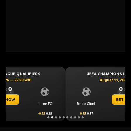
UEFA CHAMPIONS LEAGUE QUALIFIERS
August 11, 2026 — 22:59 WIB
0 : 0
Previous
Next
BET NOW
Bodo Glimt
Union Saint-Gilloise
0.75
0.77
-0.75
-0.95