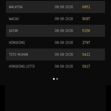
A
08-08-2026
6851
08-08-2026
9097
08-08-2026
5256
NG
08-08-2026
2797
HAN
09-08-2026
5412
G LOTTO
08-08-2026
5917