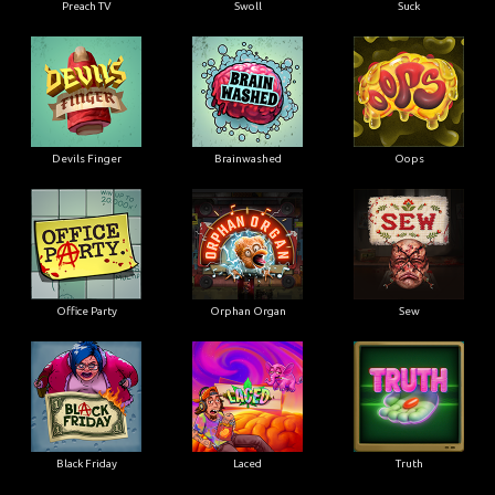
Preach TV
Swoll
Suck
Devils Finger
Brainwashed
Oops
Office Party
Orphan Organ
Sew
Black Friday
Laced
Truth