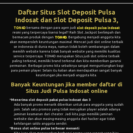
Daftar Situs Slot Deposit Pulsa
Indosat dan Slot Deposit Pulsa 3,
TON4D
bersama dengan para agen judi
slot deposit pulsa indosat
resmi yang terpercaya lisensi legal!! Raih Slot Jackpot berlimpah dan
bermacam produk dengan
TON4D
. Bergabung menjadi anggota kita
akan memperoleh keuntungan maximal. Mencari judi slot online terbaik
se indonesia di dunia maya, namun tidak boleh sembarangan dalam
memilih website karena tidak banyak website yang memiliki kualitas
service terpercaya. TON4D merupakan Situs judi slot online terbaik
paling terkenal, memiliki brand terkenal dan kita memberikan garansi
permainan. Berbagai promo kita sebaiknya sangat menguntungkan bagi
para pemain player. Selain itu kalian akan mendapatkan sangat banyak
keuntungan jika menjadi anggota kita.
Banyak Keuntungan jika member daftar di
Situs Judi Pulsa Indosat online
*
Menerima slot deposit pakai pulsa Indosat dan 3
Ada banyak promo menarik diberikan untuk para anggota yang sudah
join. Salah satu promosi yang tidak merugikan player adalah adanya
jaminan keamanan dari cheater. Jadi kita juga memiliki jaminan
website dan akun masing-masing anggota dari hacker agar tidak
kehilangan saldo anggota sendiri.
*
Bonus slot online pulsa terbesar menanti
Kita juga akan menawarkan berbagai promo yang sangat yang bisa