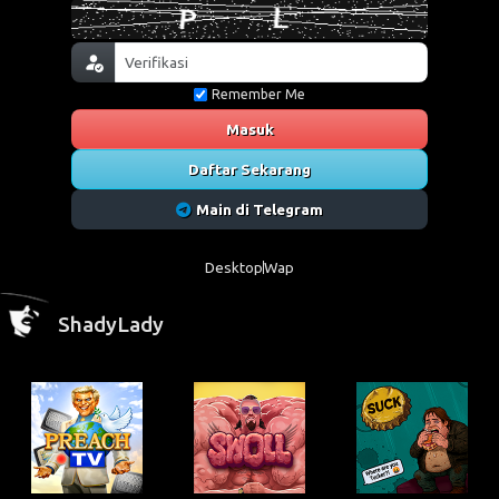
Remember Me
Masuk
Daftar Sekarang
Main di Telegram
Desktop
Wap
ShadyLady