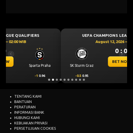
UEFA CHAMPIONS LEAGUE QUALIFIERS
August 12, 2026 — 01:30 WIB
0 : 0
Previous
Next
BET NOW
SK Sturm Graz
Fenerbahce
-0.5
0.95
0.5
0.87
TENTANG KAMI
BANTUAN
PERATURAN
INFORMASI BANK
HUBUNGI KAMI
KEBIJAKAN PRIVASI
PERSETUJUAN COOKIES