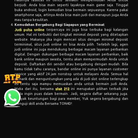
berjudi. Anda bisa main seperti layaknya main game saja. Tinggal
buka android, login kemudian bisa bermain sepuasnya. Karena pakai
smartphone saja, artinya Anda bisa main judi dari manapun juga Anda
mau tanpa kesulitan.
Kemudahan Bergabung Bagi Siapapun yang Berminat
Judi pulsa online
terpercaya ini juga bisa terbuka bagi kalangan
umum. Hal ini terbukti dari tingkat minimal deposit yang ditetapkan
website. Makanya jika ingin mencari situs dengan minimal deposit
terminimal, situs judi online ini bisa Anda pilih. Terlebih lagi, agen
judi online ini juga mendukung berbagai macam layanan perbankan
digital. Dengan dukungan berbagai macam layanan perbankan, baik
bank online maupun swasta, tentu akan mempermudah Anda untuk
deposit. Daftarkan diri sendiri atau bergabung dengan mudah. Bila
kamu tidak tahu caranya, bandar online ini punya layanan customer
service yang aktif 24 jam nonstop untuk melayani Anda. Semua hal
menarik dan menguntungkan yang ada di judi slot online terlengkap
ini tentu saja mampu memuaskan anda untuk bermain judi Anda.
Maka dari itu, bersama
slot 212
ini merupakan pilihan terbaik jika
Anda ingin puas dalam bermain. Jadi, segera daftar sekarang juga.
Banyak keuntungan bagi para member, Yuk segera bergabung dan
menguji skill anda Bersama TON4D!