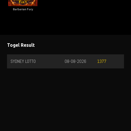
Barbarian Fury
Togel Result
SYDNEY LOTTO
08-08-2026
1377