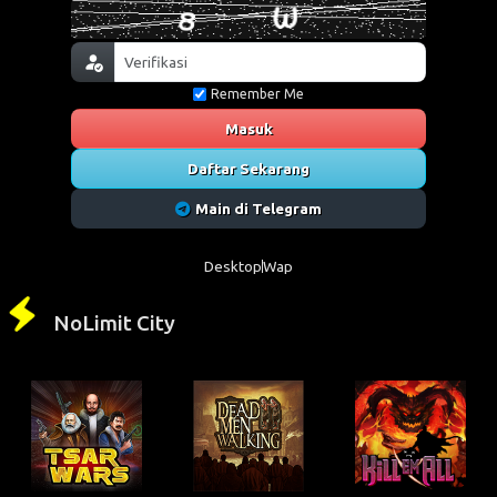
Remember Me
Masuk
Daftar Sekarang
Main di Telegram
Desktop
Wap
NoLimit City