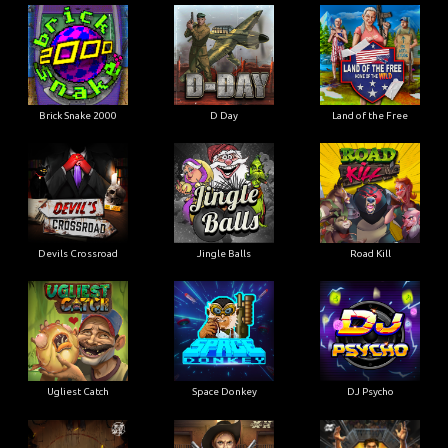
Brick Snake 2000
D Day
Land of the Free
Devils Crossroad
Jingle Balls
Road Kill
Ugliest Catch
Space Donkey
DJ Psycho