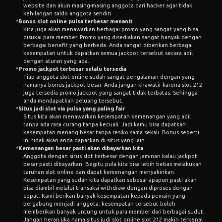
website dan akun masing-masing anggota dari hacker agar tidak
kehilangan saldo anggota sendiri.
*
Bonus slot online pulsa terbesar menanti
Kita juga akan menawarkan berbagai promo yang sangat yang bisa
disukai para member. Promo yang disediakan sangat banyak dengan
berbagai benefit yang berbeda. Anda sangat diberikan berbagai
kesempatan untuk dapatkan semua jackpot tersebut secara adil
dengan aturan yang ada.
*
Promo jackpot terbesar selalu tersedia
Tiap anggota slot online sudah sangat pengalaman dengan yang
namanya bonus jackpot besar. Anda jangan khawatir karena slot 212
juga tersedia promo jackpot yang sangat tidak terbatas. Sehingga
anda mendapatkan peluang tersebut.
*
Situs judi slot via pulsa yang paling fair
Situs kita akan menawarkan kesempatan kemenangan yang adil
tanpa ada rasa curang tanpa kecuali. Jadi kamu bisa dapatkan
kesempatan menang besar tanpa resiko sama sekali. Bonus seperti
ini tidak akan anda dapatkan di situs yang lain.
*
Kemenangan besar pasti akan dibayarkan kita
Anggota dengan situs slot terbesar dengan jaminan kalau jackpot
besar pasti dibayarkan. Begitu pula kita bisa lebih bebas melakukan
taruhan slot online dan dapat kemenangan menyakinkan.
Kesempatan yang sudah kita dapatkan sebesar apapun pasti akan
bisa diambil melalui transaksi withdraw dengan diproses dengan
cepat. Kami berikan banyak kesempatan kepada pemain yang
bergabung menjadi anggota. kesempatan tersebut boleh
memberikan banyak untung untuk para member dari berbagai sudut.
Jangan heran jika nama situs judi slot online slot 212 makin terkenal