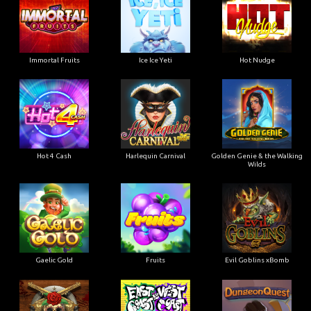
Immortal Fruits
Ice Ice Yeti
Hot Nudge
Hot 4 Cash
Harlequin Carnival
Golden Genie & the Walking
Wilds
Gaelic Gold
Fruits
Evil Goblins xBomb