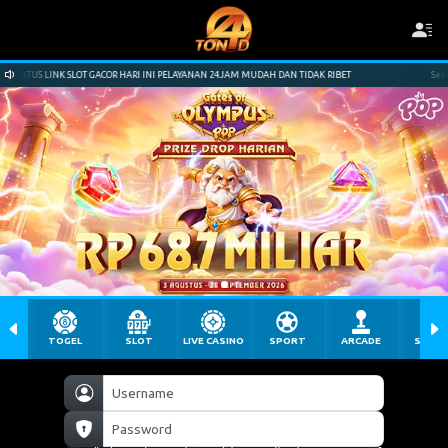
GACOR HARI INI PELAYANAN 24JAM MUDAH DAN TIDAK RIBET
Selamat Datang di TON4D 
TOGEL
SLOT
LIVE CASINO
SPORT
ARCADE
SABU