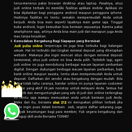
terus-menerus pakai browser desktop atau laptop. Pasalnya, situs
judi online terbaik ini memiliki fasilitas aplikasi mobile. Aplikasi ini
bisa dijalankan bagi pengguna android maupun pengguna iphone.
Hadirnya fasilitas ini tentu semakin mempermudah Anda untuk
berjudi. Anda bisa main seperti layaknya main game saja. Tinggal
buka android, login kemudian bisa bermain sepuasnya. Karena pakai
smartphone saja, artinya Anda bisa main judi dari manapun juga Anda
mau tanpa kesulitan.
Kemudahan Bergabung Bagi Siapapun yang Berminat
Judi pulsa online
terpercaya ini juga bisa terbuka bagi kalangan
umum. Hal ini terbukti dari tingkat minimal deposit yang ditetapkan
website. Makanya jika ingin mencari situs dengan minimal deposit
terminimal, situs judi online ini bisa Anda pilih. Terlebih lagi, agen
judi online ini juga mendukung berbagai macam layanan perbankan
digital. Dengan dukungan berbagai macam layanan perbankan, baik
bank online maupun swasta, tentu akan mempermudah Anda untuk
deposit. Daftarkan diri sendiri atau bergabung dengan mudah. Bila
kamu tidak tahu caranya, bandar online ini punya layanan customer
service yang aktif 24 jam nonstop untuk melayani Anda. Semua hal
menarik dan menguntungkan yang ada di judi slot online terlengkap
ini tentu saja mampu memuaskan anda untuk bermain judi Anda.
Maka dari itu, bersama
slot 212
ini merupakan pilihan terbaik jika
Anda ingin puas dalam bermain. Jadi, segera daftar sekarang juga.
Banyak keuntungan bagi para member, Yuk segera bergabung dan
menguji skill anda Bersama TON4D!