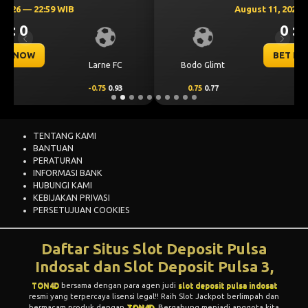
August 11, 2026 — 22:59 WIB
0 : 0
Previous
Next
BET NOW
Bodo Glimt
Union Saint-Gilloise
0.75
0.77
-0.75
-0.95
TENTANG KAMI
BANTUAN
PERATURAN
INFORMASI BANK
HUBUNGI KAMI
KEBIJAKAN PRIVASI
PERSETUJUAN COOKIES
Daftar Situs Slot Deposit Pulsa
Indosat dan Slot Deposit Pulsa 3,
TON4D
bersama dengan para agen judi
slot deposit pulsa indosat
resmi yang terpercaya lisensi legal!! Raih Slot Jackpot berlimpah dan
bermacam produk dengan
TON4D
. Bergabung menjadi anggota kita