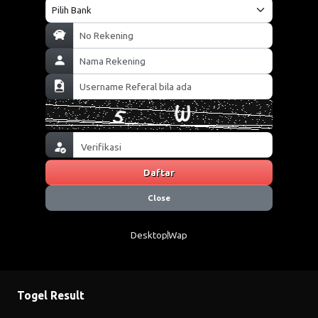
Daftar
Close
Desktop
Wap
Togel Result