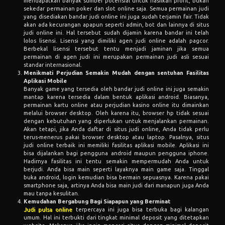
mendapatkan banyak sumber potensial untuk hasilkan profit, bukan
sekedar permainan poker dan slot online saja. Semua permainan judi
yang disediakan bandar judi online ini juga sudah terjamin fair. Tidak
akan ada kecurangan apapun seperti admin, bot dan lainnya di situs
judi online ini. Hal tersebut sudah dijamin karena bandar ini telah
lolos lisensi. Lisensi yang dimiliki agen judi online adalah pagcor.
Berbekal lisensi tersebut tentu menjadi jaminan jika semua
permainan di agen judi ini merupakan permainan judi asli sesuai
standar internasional.
Menikmati Perjudian Semakin Mudah dengan sentuhan Fasilitas
Aplikasi Mobile
Banyak game yang tersedia oleh bandar judi online ini juga semakin
mantap karena tersedia dalam bentuk aplikasi android. Biasanya,
permainan kartu online atau perjudian kasino online itu dimainkan
melalui browser desktop. Oleh karena itu, browser hp tidak sesuai
dengan kebutuhan yang diperlukan untuk menjalankan permainan.
Akan tetapi, jika Anda daftar di situs judi online, Anda tidak perlu
terus-menerus pakai browser desktop atau laptop. Pasalnya, situs
judi online terbaik ini memiliki fasilitas aplikasi mobile. Aplikasi ini
bisa dijalankan bagi pengguna android maupun pengguna iphone.
Hadirnya fasilitas ini tentu semakin mempermudah Anda untuk
berjudi. Anda bisa main seperti layaknya main game saja. Tinggal
buka android, login kemudian bisa bermain sepuasnya. Karena pakai
smartphone saja, artinya Anda bisa main judi dari manapun juga Anda
mau tanpa kesulitan.
Kemudahan Bergabung Bagi Siapapun yang Berminat
Judi pulsa online
terpercaya ini juga bisa terbuka bagi kalangan
umum. Hal ini terbukti dari tingkat minimal deposit yang ditetapkan