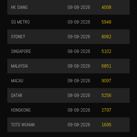
G
09-08-2026
SYDNEY LOTTO
4008
RO
09-08-2026
5948
09-08-2026
8082
RE
08-08-2026
5102
A
08-08-2026
6851
08-08-2026
9097
08-08-2026
5256
NG
08-08-2026
2797
HAN
09-08-2026
1695