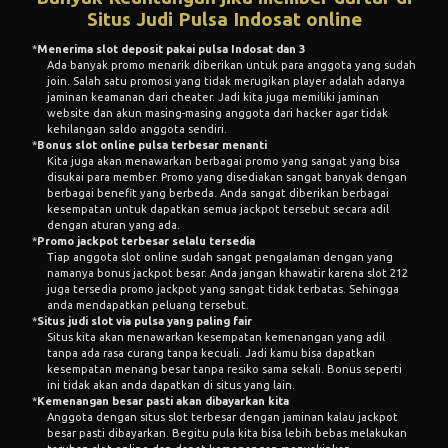
Situs Judi Pulsa Indosat online
*
Menerima slot deposit pakai pulsa Indosat dan 3
Ada banyak promo menarik diberikan untuk para anggota yang sudah
join. Salah satu promosi yang tidak merugikan player adalah adanya
jaminan keamanan dari cheater. Jadi kita juga memiliki jaminan
website dan akun masing-masing anggota dari hacker agar tidak
kehilangan saldo anggota sendiri.
*
Bonus slot online pulsa terbesar menanti
Kita juga akan menawarkan berbagai promo yang sangat yang bisa
disukai para member. Promo yang disediakan sangat banyak dengan
berbagai benefit yang berbeda. Anda sangat diberikan berbagai
kesempatan untuk dapatkan semua jackpot tersebut secara adil
dengan aturan yang ada.
*
Promo jackpot terbesar selalu tersedia
Tiap anggota slot online sudah sangat pengalaman dengan yang
namanya bonus jackpot besar. Anda jangan khawatir karena slot 212
juga tersedia promo jackpot yang sangat tidak terbatas. Sehingga
anda mendapatkan peluang tersebut.
*
Situs judi slot via pulsa yang paling fair
Situs kita akan menawarkan kesempatan kemenangan yang adil
tanpa ada rasa curang tanpa kecuali. Jadi kamu bisa dapatkan
kesempatan menang besar tanpa resiko sama sekali. Bonus seperti
ini tidak akan anda dapatkan di situs yang lain.
*
Kemenangan besar pasti akan dibayarkan kita
Anggota dengan situs slot terbesar dengan jaminan kalau jackpot
besar pasti dibayarkan. Begitu pula kita bisa lebih bebas melakukan