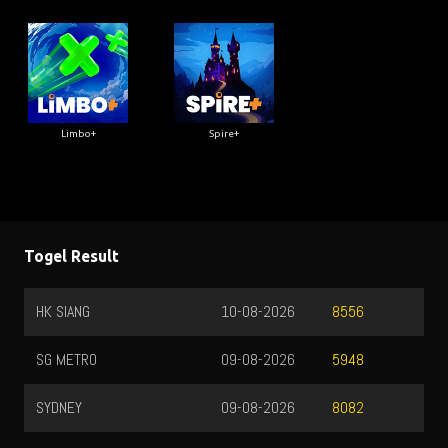
Limbo+
Spire+
Togel Result
SIANG
10-08-2026
SYDNEY LOT
8556
METRO
09-08-2026
5948
NEY
09-08-2026
8082