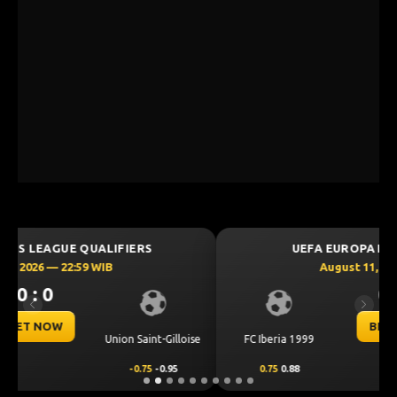
UEFA EUROPA LEAGUE QUALIFIERS
August 11, 2026 — 22:59 WIB
0 : 0
Previous
Next
BET NOW
FC Iberia 1999
Larne FC
0.75
0.88
-0.75
0.94