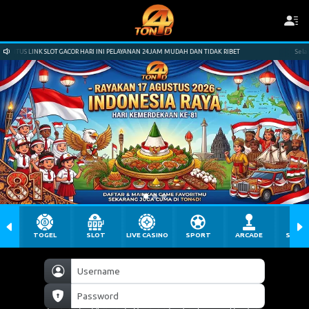
ITUS LINK SLOT GACOR HARI INI PELAYANAN 24JAM MUDAH DAN TIDAK RIBET
Selamat D
TOGEL
SLOT
LIVE CASINO
SPORT
ARCADE
SABU