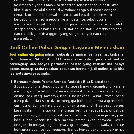
taruhan slot online dan dapat kemenangan menyakinkan.
Kesempatan yang sudah kita dapatkan sebesar apapun pasti akan
bisa diambil melalui transaksi withdraw dengan diproses dengan
cepat. Kami berikan banyak kesempatan kepada pemain yang
bergabung menjadi anggota. kesempatan tersebut boleh
memberikan banyak untung untuk para member dari berbagai sudut.
Jangan heran jika nama situs judi slot online slot 212 makin terkenal
dan memiliki jumlah anggota yang sangat banyak dan terus
meningkat.
Judi Online Pulsa Dengan Layanan Memuaskan
Judi online via pulsa
adalah sebuah permainan yang sangat terkenal
di Indonesia. Situs slot 212 merupakan situs judi slot online
terlengkap dan banyak permainan pilihan yang terbaik dan punya
bonus mantap. Maka rasakan kepuasan bermain judi online, Kita bisa
jadi solusinya buat anda.
Bermacam Jenis Promo Bernilai Fantastis Bisa Didapatkan
Situs slot online deposit pulsa itu lebih banyak digandrungi karena
mempunyai nilai lebih didalamnya. Maka itu terjadi karena pada judi
online ada yang namanya bonus besar.Anda Benar, Promo besar
merupakan salah satu alasan mengapa judi online sekarang ini lebih
diminati di dunia online dibandingkan tradisional. Bicara soal bonus,
kesempatan ini merupakan hal umum. Artinya kepada kita, di bandar
judi mana saja, promo pasti ditawari. bukan saja, besaran promo, jenis
bonus dan ketentuan dan macam promo akan berbeda. Sesuai
dengan brandnya, agen sekarang memang menawarkan bonus
berlimpah bagi setiap member. Bonus-bonus yang ditawarkan itu