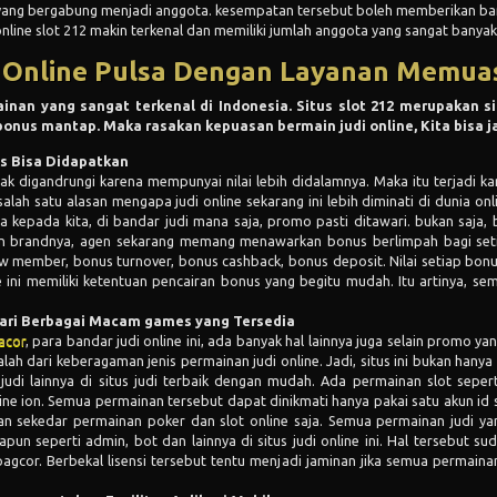
ang bergabung menjadi anggota. kesempatan tersebut boleh memberikan ba
 online slot 212 makin terkenal dan memiliki jumlah anggota yang sangat banya
i Online Pulsa Dengan Layanan Memua
fy Scallywags
5 Mariachis
Cake Vall
nan yang sangat terkenal di Indonesia. Situs slot 212 merupakan sit
onus mantap. Maka rasakan kepuasan bermain judi online, Kita bisa ja
s Bisa Didapatkan
anyak digandrungi karena mempunyai nilai lebih didalamnya. Maka itu terjadi
ah satu alasan mengapa judi online sekarang ini lebih diminati di dunia onli
 kepada kita, di bandar judi mana saja, promo pasti ditawari. bukan saja,
 brandnya, agen sekarang memang menawarkan bonus berlimpah bagi seti
w member, bonus turnover, bonus cashback, bonus deposit. Nilai setiap bonus
ine ini memiliki ketentuan pencairan bonus yang begitu mudah. Itu artinya,
 Dead Escape
Gold Rush
Sparta
ari Berbagai Macam games yang Tersedia
acor
, para bandar judi online ini, ada banyak hal lainnya juga selain promo
lah dari keberagaman jenis permainan judi online. Jadi, situs ini bukan hany
udi lainnya di situs judi terbaik dengan mudah. Ada permainan slot seper
line ion. Semua permainan tersebut dapat dinikmati hanya pakai satu akun id 
kan sekedar permainan poker dan slot online saja. Semua permainan judi yan
un seperti admin, bot dan lainnya di situs judi online ini. Hal tersebut suda
h pagcor. Berbekal lisensi tersebut tentu menjadi jaminan jika semua permaina