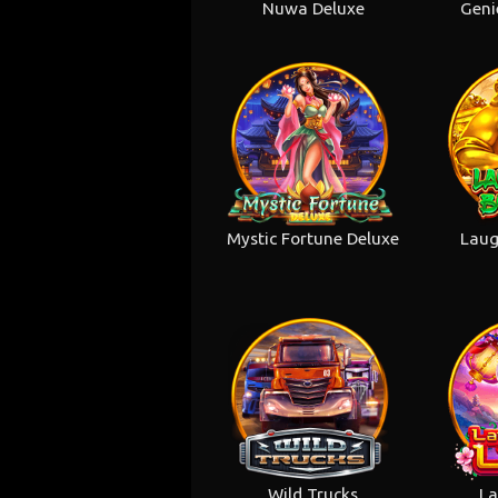
Nuwa Deluxe
Geni
Mystic Fortune Deluxe
Laug
Wild Trucks
La