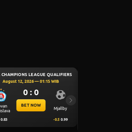
eens
Oceans Call
OTBALL F24 ELITE CLUB FRIENDLY
August 8, 2026 — 11:00 WIB
1 : 0
Next
BET NOW
l Madrid
e-RB Leipzig
lage
Dragons Throne
0
0.67
0.00
0.95