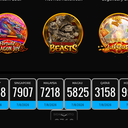
ne Dragon Joy
Four Divine Beasts
Lucky Luc
Y
SINGAPORE
MALAYSIA
MACAU
QATAR
H
58
7907
7218
5825
3158
9
26
7/8/2026
7/8/2026
7/8/2026
7/8/2026
7
SYDNEY LOTTO
3712
mpunk Plinko
Gold Koi Fortune
Scopa