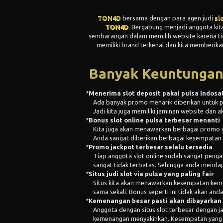
TON4D
bersama dengan para agen judi
sl
TON4D
. Bergabung menjadi anggota kit
sembarangan dalam memilih website karena tida
Presto!
Knoc
memiliki brand terkenal dan kita memberika
Banyak Keuntungan j
*
Menerima slot deposit pakai pulsa Indosa
Ada banyak promo menarik diberikan untuk pa
Jadi kita juga memiliki jaminan website dan 
*
Bonus slot online pulsa terbesar menanti
Kita juga akan menawarkan berbagai promo y
Anda sangat diberikan berbagai kesempatan 
*
Promo jackpot terbesar selalu tersedia
Tiap anggota slot online sudah sangat penga
Glam Rock
B
sangat tidak terbatas. Sehingga anda menda
*
Situs judi slot via pulsa yang paling fair
Situs kita akan menawarkan kesempatan keme
sama sekali. Bonus seperti ini tidak akan anda
*
Kemenangan besar pasti akan dibayarkan 
Anggota dengan situs slot terbesar dengan ja
kemenangan menyakinkan. Kesempatan yang su