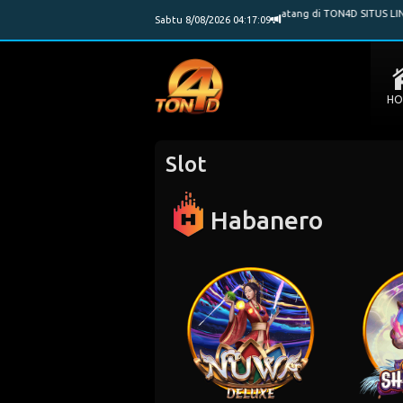
Selamat Datang di TON4D SITUS LINK SL
Sabtu 8/08/2026 04:17:10
HO
Slot
Habanero