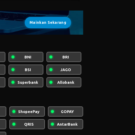
Mainkan Sekarang
alm
King Tuts Tomb
BNI
BRI
BSI
JAGO
Superbank
Allobank
mit
Vikings Plunder
ShopeePay
GOPAY
QRIS
AntarBank