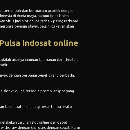
ackpot berlimpah dan bermacam produk dengan
donesia di dunia maya, namun tidak boleh
itus judi slot online terbaik paling terkenal,
Panda Panda
 para pemain player. Selain itu kalian akan
Pulsa Indosat online
 adalah adanya jaminan keamanan dari cheater.
ndiri.
nyak dengan berbagai benefit yang berbeda.
a slot 212 juga tersedia promo jackpot yang
er
12 Zodiacs
tkan kesempatan menang besar tanpa resiko
 melakukan taruhan slot online dan dapat
i withdraw dengan diproses dengan cepat. Kami