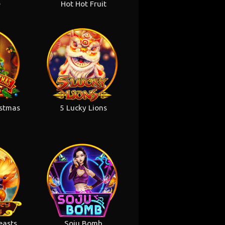
e
Hot Hot Fruit
istmas
5 Lucky Lions
easts
Soju Bomb